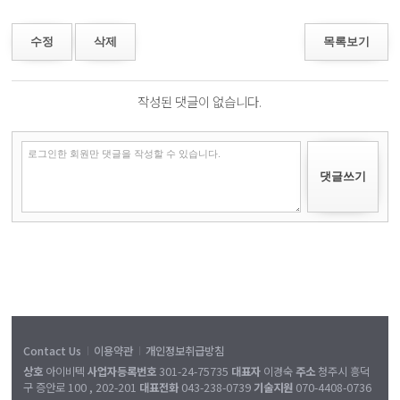
수정
삭제
목록보기
작성된 댓글이 없습니다.
Contact Us
이용약관
개인정보취급방침
|
|
상호
아이비텍
사업자등록번호
301-24-75735
대표자
이경숙
주소
청주시 흥덕
구 증안로 100 , 202-201
대표전화
043-238-0739
기술지원
070-4408-0736