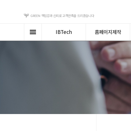
GREEN
책임감과 신뢰로 고객만족을 드리겠습니다
Sitemap
닫기
IBTech
홈페이지제작
IBTech
홈페이지제작
IBTech 소개
홈페이지제작 개요
쇼
연혁
웹디자인 트렌드
쇼핑
사업분야/조직도
홈페이지제작 과정
쇼
클라이언트&파트
반응형웹 제작
쇼핑
너