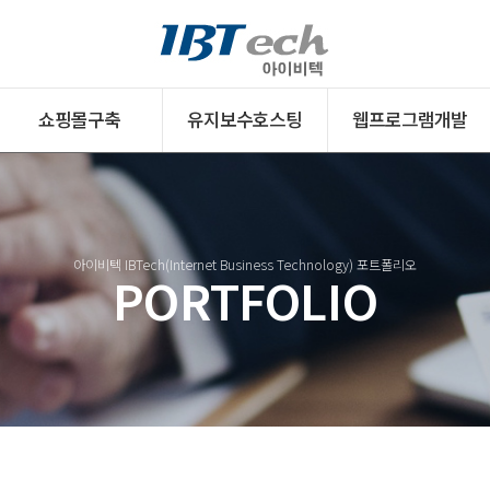
쇼핑몰구축
유지보수호스팅
웹프로그램개발
쇼핑몰구축
호스팅서비스
웹프로그램개발
아이비텍 IBTech(Internet Business Technology) 포트폴리오
PORTFOLIO
핑몰구축 개요
웹호스팅
웹DB구축
몰구축 가이드
메일호스팅
인트라넷개발
핑몰 견적문의
유지보수호스팅
커스터마이징
몰운영 컨설팅
클라우드서버구축