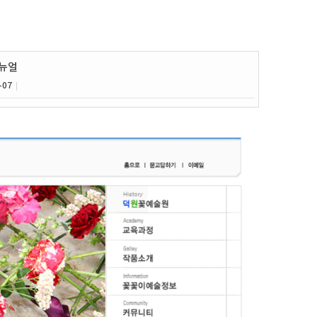
교육분야
문의게시판
디자인/설계
1:1문의
생활/서비스
Contact Us
뉴얼
세일즈/교역
-07
|
개인/기타
웹DB/정보관리