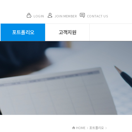
LOGIN
JOIN MEMBER
CONTACT US
포트폴리오
고객지원
포트폴리오
고객지원
전체 분야
공지사항
기관/협회/연구
프로젝트
제조/벤처
뉴스&트렌드
쇼핑몰
FAQ
HOME
포트폴리오