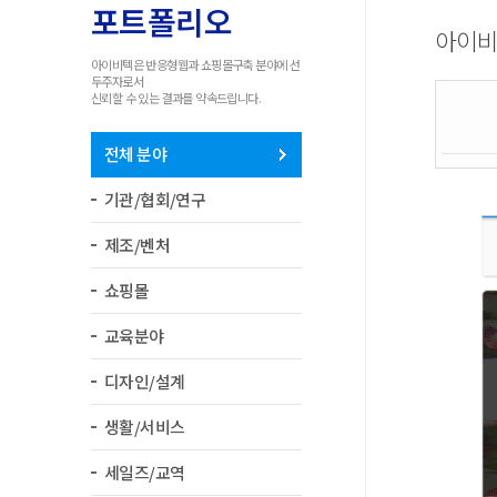
반응형웹사이트 리
포트폴리오
뉴얼
아이
홈페이지제작 견적
아이비텍은 반응형웹과 쇼핑몰구축 분야에 선
문의
두주자로서
신뢰할 수 있는 결과를 약속드립니다.
전체 분야
기관/협회/연구
제조/벤처
쇼핑몰
교육분야
디자인/설계
생활/서비스
세일즈/교역