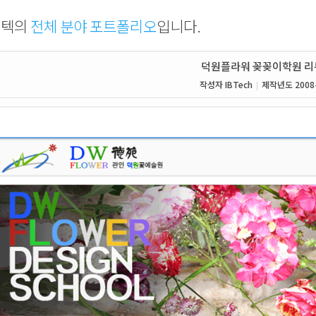
비텍의
전체 분야 포트폴리오
입니다.
덕원플라워 꽂꽂이학원 리
작성자
IBTech
제작년도
2008
|