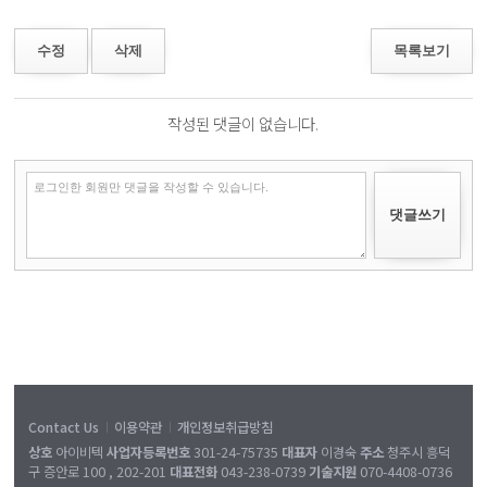
수정
삭제
목록보기
작성된 댓글이 없습니다.
Contact Us
이용약관
개인정보취급방침
|
|
상호
아이비텍
사업자등록번호
301-24-75735
대표자
이경숙
주소
청주시 흥덕
구 증안로 100 , 202-201
대표전화
043-238-0739
기술지원
070-4408-0736