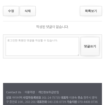
수정
삭제
목록보기
작성된 댓글이 없습니다.
Contact Us
이용약관
개인정보취급방침
|
|
상호
아이비텍
사업자등록번호
301-24-75735
대표자
이경숙
주소
청주시 흥덕
구 증안로 100 , 202-201
대표전화
043-238-0739
기술지원
070-4408-0736