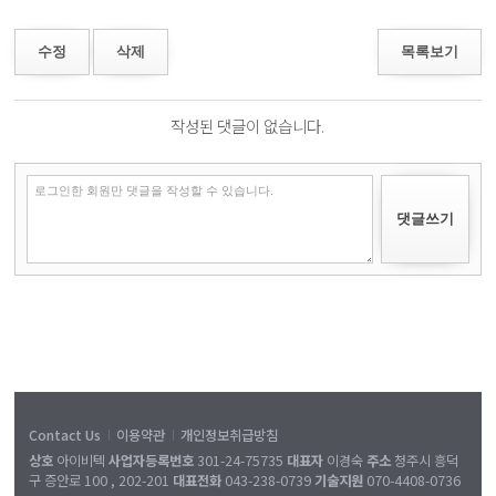
수정
삭제
목록보기
작성된 댓글이 없습니다.
Contact Us
이용약관
개인정보취급방침
|
|
상호
아이비텍
사업자등록번호
301-24-75735
대표자
이경숙
주소
청주시 흥덕
구 증안로 100 , 202-201
대표전화
043-238-0739
기술지원
070-4408-0736