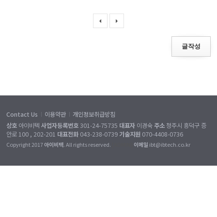
글작성
Contact Us
이용약관
개인정보취급방침
|
|
상호
아이비텍
사업자등록번호
301-24-75735
대표자
이경숙
주소
청주시 흥덕구 증
안로 100 , 202-201
대표전화
043-238-0739
기술지원
070-4408-0736
Copyright 2017
아이비텍
. All rights reserved.
[ADMIN]
이메일
ibt@ibtech.co.kr