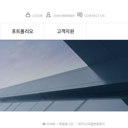
LOGIN
JOIN MEMBER
CONTACT US
포트폴리오
고객지원
포트폴리오
고객지원
전체 분야
공지사항
기관/협회/연구
프로젝트
제조/벤처
뉴스&트렌드
쇼핑몰
FAQ
HOME
회원로그인
아이디/비밀번호찾기