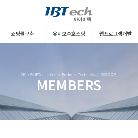
쇼핑몰구축
유지보수호스팅
웹프로그램개발
쇼핑몰구축
호스팅서비스
웹프로그램개발
아이비텍 IBTech(Internet Business Technology) 회원로그인
MEMBERS
핑몰구축 개요
웹호스팅
웹DB구축
몰구축 가이드
메일호스팅
인트라넷개발
핑몰 견적문의
유지보수호스팅
커스터마이징
몰운영 컨설팅
클라우드서버구축