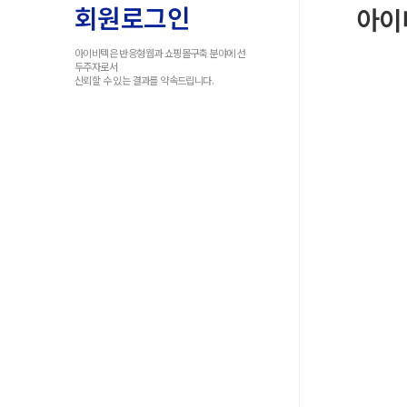
반응형웹사이트 리
회원로그인
아이
뉴얼
홈페이지제작 견적
아이비텍은 반응형웹과 쇼핑몰구축 분야에 선
문의
두주자로서
신뢰할 수 있는 결과를 약속드립니다.