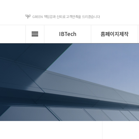
GREEN
책임감과 신뢰로 고객만족을 드리겠습니다
Sitemap
닫기
IBTech
홈페이지제작
IBTech
홈페이지제작
IBTech 소개
홈페이지제작 개요
쇼
연혁
웹디자인 트렌드
쇼핑
사업분야/조직도
홈페이지제작 과정
쇼
클라이언트&파트
반응형웹 제작
쇼핑
너