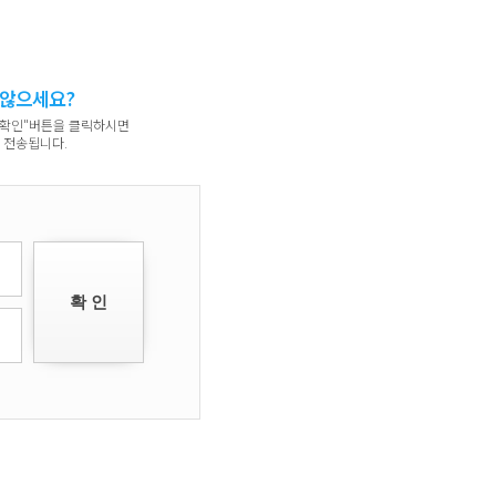
교육분야
문의게시판
디자인/설계
1:1문의
생활/서비스
Contact Us
 않으세요?
세일즈/교역
"확인"버튼을 클릭하시면
 전송됩니다.
개인/기타
웹DB/정보관리